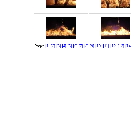
Page:
[1]
[2]
[3]
[4]
[5]
[6]
[7]
[8]
[9]
[10]
[11]
[12]
[13]
[14